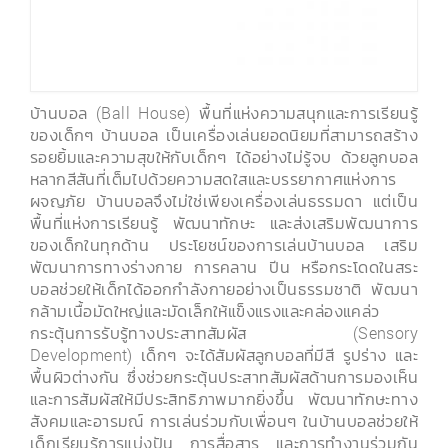
บ้านบอล (Ball House) พื้นที่แห่งความสนุกและการเรียนรู้
ของเด็กๆ บ้านบอล เป็นเครื่องเล่นยอดนิยมที่สามารถสร้าง
รอยยิ้มและความสุขให้กับเด็กๆ ได้อย่างไม่รู้จบ ด้วยลูกบอล
หลากสีสันที่เต็มไปด้วยความสดใสและบรรยากาศแห่งการ
ผจญภัย บ้านบอลจึงไม่ใช่เพียงเครื่องเล่นธรรมดา แต่เป็น
พื้นที่แห่งการเรียนรู้ พัฒนาทักษะ และส่งเสริมพัฒนาการ
ของเด็กในทุกด้าน ประโยชน์ของการเล่นบ้านบอล เสริม
พัฒนาการทางร่างกาย การคลาน ปีน หรือกระโดดในสระ
บอลช่วยให้เด็กได้ออกกำลังกายอย่างเป็นธรรมชาติ พัฒนา
กล้ามเนื้อมัดใหญ่และมัดเล็กให้แข็งแรงและคล่องแคล่ว
กระตุ้นการรับรู้ทางประสาทสัมผัส (Sensory
Development) เด็กๆ จะได้สัมผัสลูกบอลที่มีสี รูปร่าง และ
พื้นผิวต่างกัน ซึ่งช่วยกระตุ้นประสาทสัมผัสด้านการมองเห็น
และการสัมผัสให้มีประสิทธิภาพมากยิ่งขึ้น พัฒนาทักษะทาง
สังคมและอารมณ์ การเล่นร่วมกับเพื่อนๆ ในบ้านบอลช่วยให้
เด็กเรียนรู้การแบ่งปัน การสื่อสาร และการทำงานร่วมกัน