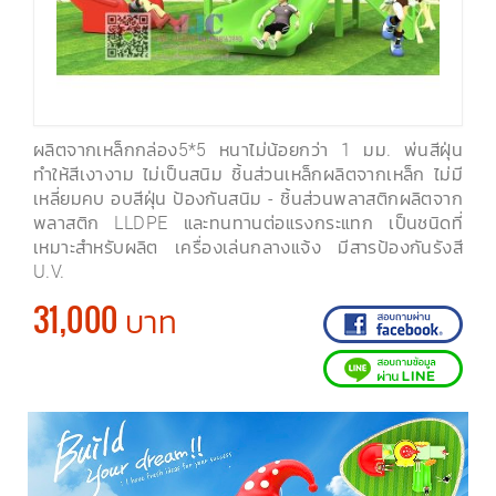
ผลิตจากเหล็กกล่อง5*5 หนาไม่น้อยกว่า 1 มม. พ่นสีฝุ่น
ทำให้สีเงางาม ไม่เป็นสนิม ชิ้นส่วนเหล็กผลิตจากเหล็ก ไม่มี
เหลี่ยมคบ อบสีฝุ่น ป้องกันสนิม - ชิ้นส่วนพลาสติกผลิตจาก
พลาสติก LLDPE และทนทานต่อแรงกระแทก เป็นชนิดที่
เหมาะสำหรับผลิต เครื่องเล่นกลางแจ้ง มีสารป้องกันรังสี
U.V.
31,000 บาท