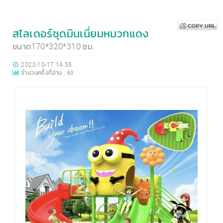
สไลเดอร์ชุดมินเนี่ยมหมวกแดง
ขนาด170*320*310 ซม.
2022-10-17 14:55
จำนวนครั้งที่อ่าน :
63