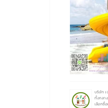
‹
บริษัท เ
ทั้งกลา
เลือกซื้