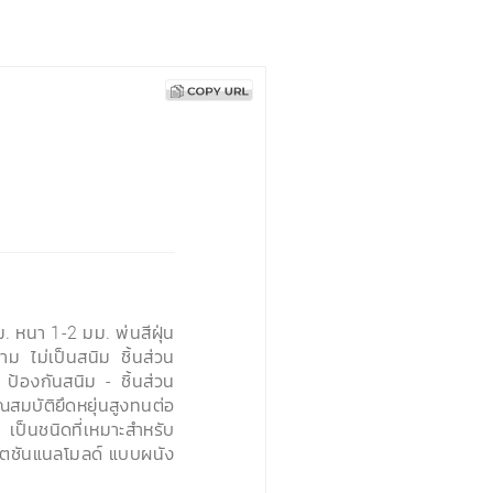
. หนา 1-2 มม. พ่นสีฝุ่น
ม ไม่เป็นสนิม ชิ้นส่วน
 ป้องกันสนิม - ชิ้นส่วน
บัติยึดหยุ่นสูงทนต่อ
เป็นชนิดที่เหมาะสำหรับ
รเตชันแนลโมลด์ แบบผนัง