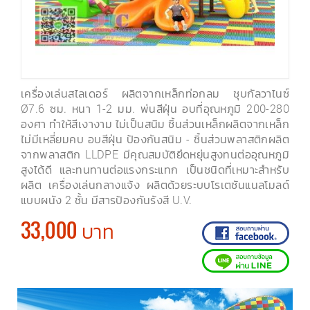
เครื่องเล่นสไลเดอร์ ผลิตจากเหล็กท่อกลม ชุบกัลวาไนซ์
Ø7.6 ซม. หนา 1-2 มม. พ่นสีฝุ่น อบที่อุณหภูมิ 200-280
องศา ทำให้สีเงางาม ไม่เป็นสนิม ชิ้นส่วนเหล็กผลิตจากเหล็ก
ไม่มีเหลี่ยมคบ อบสีฝุ่น ป้องกันสนิม - ชิ้นส่วนพลาสติกผลิต
จากพลาสติก LLDPE มีคุณสมบัติยึดหยุ่นสูงทนต่ออุณหภูมิ
สูงได้ดี และทนทานต่อแรงกระแทก เป็นชนิดที่เหมาะสำหรับ
ผลิต เครื่องเล่นกลางแจ้ง ผลิตด้วยระบบโรเตชันแนลโมลด์
แบบผนัง 2 ชั้น มีสารป้องกันรังสี U.V.
33,000 บาท