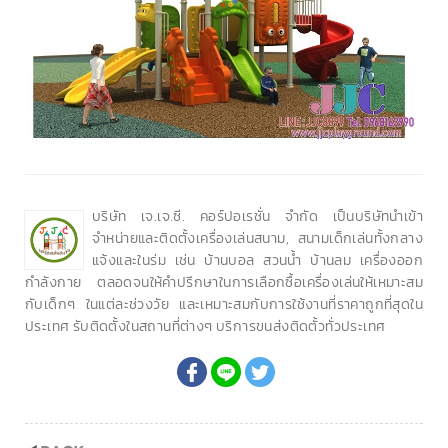
บริษัท เจ.เจ.ซี. คอร์ปอเรชั่น จำกัด เป็นบริษัทนำเข้า
จำหน่ายและติดตั้งเครื่องเล่นสนาม, สนามเด็กเล่นทั้งกลาง
แจ้งและในร่ม เช่น บ้านบอล สวนน้ำ บ้านลม เครื่องออก
กำลังกาย ตลอดจนให้คำปรึกษาในการเลือกซื้อเครื่องเล่นให้เหมาะสม
กับเด็กๆ ในแต่ละช่วงวัย และเหมาะสมกับการใช้งานที่ราคาถูกที่สุดใน
ประเทศ รับติดตั้งในสถานที่ต่างๆ บริการขนส่งติดตั้วทั่วประเทศ