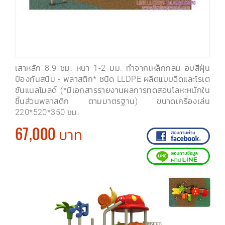
เสาหลัก 8.9 ซม. หนา 1-2 มม. ทำจากเหล็กกลม อบสีฝุ่น
ป้องกันสนิม - พลาสติก* ชนิด LLDPE ผลิตแบบฉีดและโรเต
ชันแนลโมลด์ (*มีเอกสารรายงานผลการทดสอบโลหะหนักใน
ชิ้นส่วนพลาสติก ตามมาตรฐาน) ขนาดเครื่องเล่น
220*520*350 ซม.
67,000 บาท