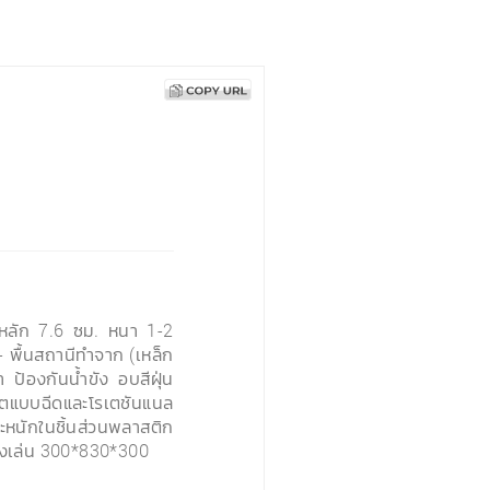
หลัก 7.6 ซม. หนา 1-2
- พื้นสถานีทำจาก (เหล็ก
 ป้องกันน้ำขัง อบสีฝุ่น
ิตแบบฉีดและโรเตชันแนล
หนักในชิ้นส่วนพลาสติก
งเล่น 300*830*300