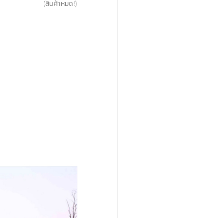
(สินค้าหมด!)
›