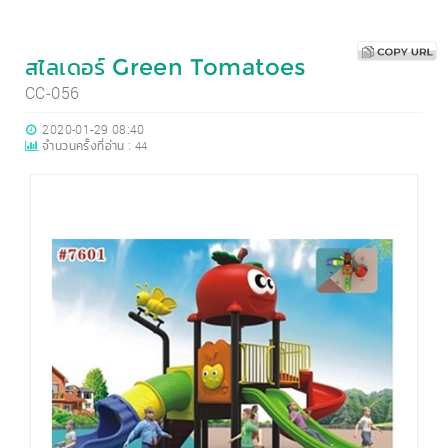
สไลเดอร์ Green Tomatoes
CC-056
2020-01-29 08:40
จำนวนครั้งที่อ่าน :
44