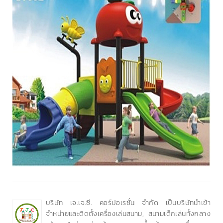
บริษัท เจ.เจ.ซี. คอร์ปอเรชั่น จำกัด เป็นบริษัทนำเข้า
จำหน่ายและติดตั้งเครื่องเล่นสนาม, สนามเด็กเล่นทั้งกลาง