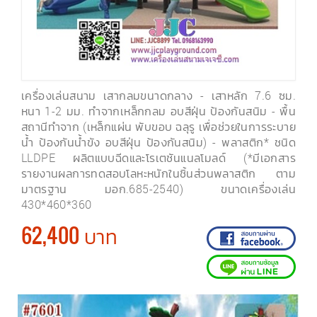
เครื่องเล่นสนาม เสากลมขนาดกลาง - เสาหลัก 7.6 ซม.
หนา 1-2 มม. ทำจากเหล็กกลม อบสีฝุ่น ป้องกันสนิม - พื้น
สถานีทำจาก (เหล็กแผ่น พับขอบ ฉลุรู เพื่อช่วยในการระบาย
น้ำ ป้องกันน้ำขัง อบสีฝุ่น ป้องกันสนิม) - พลาสติก* ชนิด
LLDPE ผลิตแบบฉีดและโรเตชันแนลโมลด์ (*มีเอกสาร
รายงานผลการทดสอบโลหะหนักในชิ้นส่วนพลาสติก ตาม
มาตรฐาน มอก.685-2540) ขนาดเครื่องเล่น
430*460*360
62,400 บาท