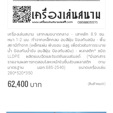
เครื่องเล่นสนาม เสากลมขนาดกลาง - เสาหลัก 8.9 ซม.
หนา 1-2 มม. ทำจากเหล็กกลม อบสีฝุ่น ป้องกันสนิม - พื้น
สถานีทำจาก (เหล็กแผ่น พับขอบ ฉลุรู เพื่อช่วยในการระบาย
น้ำ ป้องกันน้ำขัง อบสีฝุ่น ป้องกันสนิม) - พลาสติก* ชนิด
LLDPE ผลิตแบบฉีดและโรเตชันแนลโมลด์ (*มีเอกสาร
รายงานผลการทดสอบโลหะหนักในชิ้นส่วนพลาสติก ตาม
มาตรฐาน มอก.685-2540) ขนาดเครื่องเล่น
280*520*350
62,400 บาท
(สินค้าหมด!)