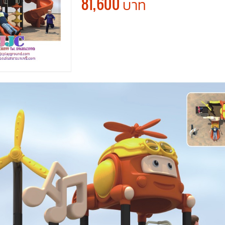
81,600 บาท