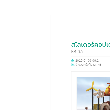
สไลเดอร์คอปเ
BB-075
2020-01-06 09:24
จำนวนครั้งที่อ่าน :
43