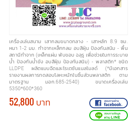
เครื่องเล่นสนาม เสากลมขนาดกลาง - เสาหลัก 8.9 ซม.
หนา 1-2 มม. ทำจากเหล็กกลม อบสีฝุ่น ป้องกันสนิม - พื้น
สถานีทำจาก (เหล็กแผ่น พับขอบ ฉลุรู เพื่อช่วยในการระบาย
น้ำ ป้องกันน้ำขัง อบสีฝุ่น ป้องกันสนิม) - พลาสติก* ชนิด
LLDPE ผลิตแบบฉีดและโรเตชันแนลโมลด์ (*มีเอกสาร
รายงานผลการทดสอบโลหะหนักในชิ้นส่วนพลาสติก ตาม
มาตรฐาน มอก.685-2540) ขนาดเครื่องเล่น
5350*600*360
52,800 บาท