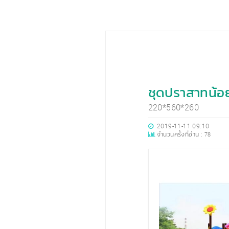
ชุดปราสาทน้อ
220*560*260
2019-11-11 09:10
จำนวนครั้งที่อ่าน :
78