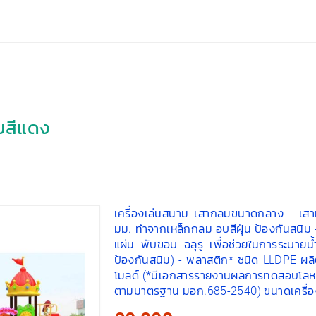
ยสีแดง
เครื่องเล่นสนาม เสากลมขนาดกลาง - เสา
มม. ทำจากเหล็กกลม อบสีฝุ่น ป้องกันสนิม 
แผ่น พับขอบ ฉลุรู เพื่อช่วยในการระบายน้ำ
ป้องกันสนิม) - พลาสติก* ชนิด LLDPE ผล
โมลด์ (*มีเอกสารรายงานผลการทดสอบโลหะ
ตามมาตรฐาน มอก.685-2540) ขนาดเครื่อ