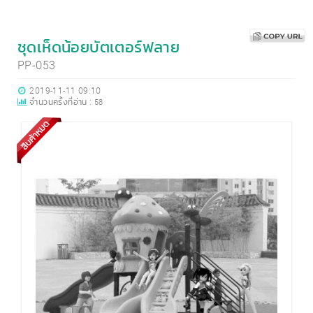
ชุดเห็ดน้อยบัตเตอร์ฟลาย
PP-053
2019-11-11 09:10
จำนวนครั้งที่อ่าน :
58