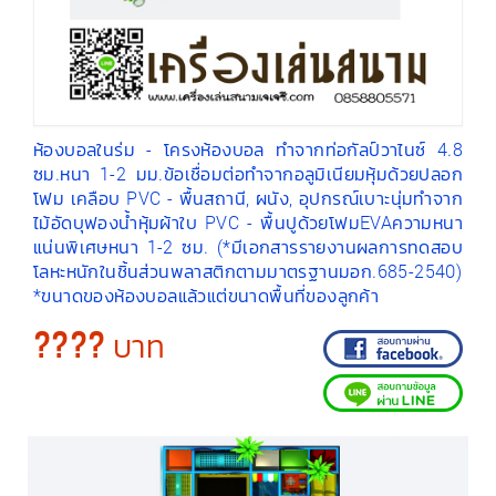
ห้องบอลในร่ม - โครงห้องบอล ทำจากท่อกัลป์วาไนซ์ 4.8
ซม.หนา 1-2 มม.ข้อเชื่อมต่อทำจากอลูมิเนียมหุ้มด้วยปลอก
โฟม เคลือบ PVC - พื้นสถานี, ผนัง, อุปกรณ์เบาะนุ่มทำจาก
ไม้อัดบุฟองน้ำหุ้มผ้าใบ PVC - พื้นปูด้วยโฟมEVAความหนา
แน่นพิเศษหนา 1-2 ซม. (*มีเอกสารรายงานผลการทดสอบ
โลหะหนักในชิ้นส่วนพลาสติกตามมาตรฐานมอก.685-2540)
*ขนาดของห้องบอลแล้วแต่ขนาดพื้นที่ของลูกค้า
???? บาท