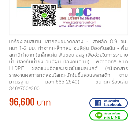
เครื่องเล่นสนาม เสากลมขนาดกลาง - เสาหลัก 8.9 ซม.
หนา 1-2 มม. ทำจากเหล็กกลม อบสีฝุ่น ป้องกันสนิม - พื้น
สถานีทำจาก (เหล็กแผ่น พับขอบ ฉลุรู เพื่อช่วยในการระบาย
น้ำ ป้องกันน้ำขัง อบสีฝุ่น ป้องกันสนิม) - พลาสติก* ชนิด
LLDPE ผลิตแบบฉีดและโรเตชันแนลโมลด์ (*มีเอกสาร
รายงานผลการทดสอบโลหะหนักในชิ้นส่วนพลาสติก ตาม
มาตรฐาน มอก.685-2540) ขนาดเครื่องเล่น
340*750*300
96,600 บาท