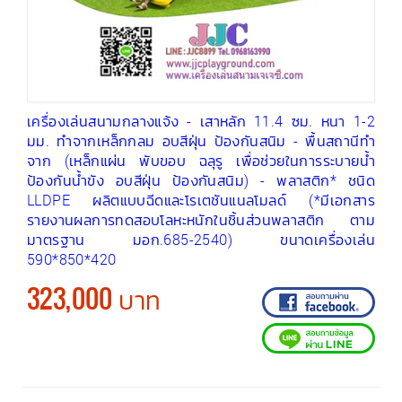
เครื่องเล่นสนามกลางแจ้ง - เสาหลัก 11.4 ซม. หนา 1-2
มม. ทำจากเหล็กกลม อบสีฝุ่น ป้องกันสนิม - พื้นสถานีทำ
จาก (เหล็กแผ่น พับขอบ ฉลุรู เพื่อช่วยในการระบายน้ำ
ป้องกันน้ำขัง อบสีฝุ่น ป้องกันสนิม) - พลาสติก* ชนิด
LLDPE ผลิตแบบฉีดและโรเตชันแนลโมลด์ (*มีเอกสาร
รายงานผลการทดสอบโลหะหนักในชิ้นส่วนพลาสติก ตาม
มาตรฐาน มอก.685-2540) ขนาดเครื่องเล่น
590*850*420
323,000 บาท