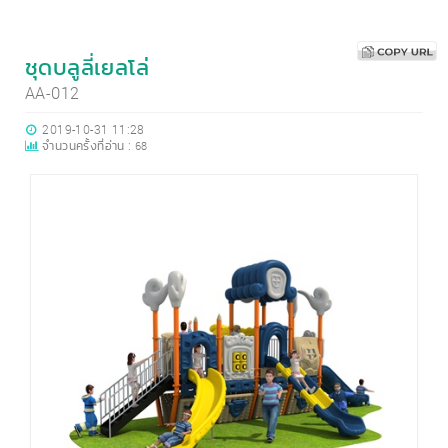
ชุดบลูลี่เยลโล่
AA-012
2019-10-31 11:28
จำนวนครั้งที่อ่าน :
68