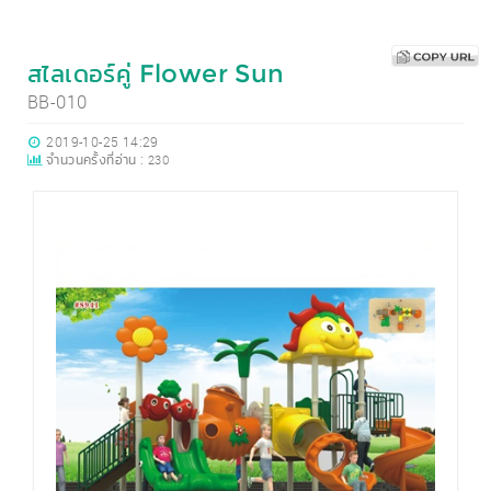
สไลเดอร์คู่ Flower Sun
BB-010
2019-10-25 14:29
จำนวนครั้งที่อ่าน :
230