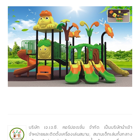
บริษัท เจ.เจ.ซี. คอร์ปอเรชั่น จำกัด เป็นบริษัทนำเข้า
จำหน่ายและติดตั้งเครื่องเล่นสนาม, สนามเด็กเล่นทั้งกลาง