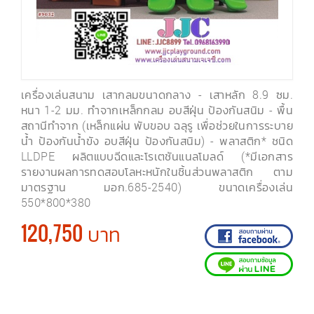
เครื่องเล่นสนาม เสากลมขนาดกลาง - เสาหลัก 8.9 ซม.
หนา 1-2 มม. ทำจากเหล็กกลม อบสีฝุ่น ป้องกันสนิม - พื้น
สถานีทำจาก (เหล็กแผ่น พับขอบ ฉลุรู เพื่อช่วยในการระบาย
น้ำ ป้องกันน้ำขัง อบสีฝุ่น ป้องกันสนิม) - พลาสติก* ชนิด
LLDPE ผลิตแบบฉีดและโรเตชันแนลโมลด์ (*มีเอกสาร
รายงานผลการทดสอบโลหะหนักในชิ้นส่วนพลาสติก ตาม
มาตรฐาน มอก.685-2540) ขนาดเครื่องเล่น
550*800*380
120,750 บาท