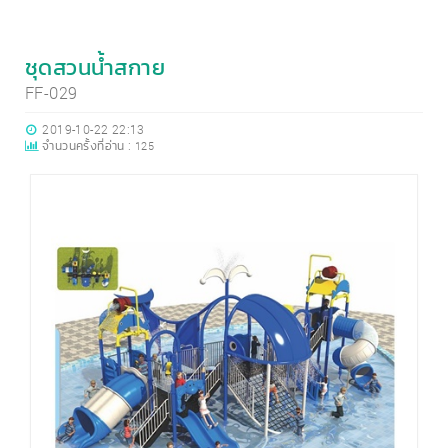
ชุดสวนน้ำสกาย
FF-029
2019-10-22 22:13
จำนวนครั้งที่อ่าน :
125