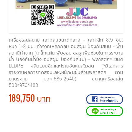
เครื่องเล่นสนาม เสากลมขนาดกลาง - เสาหลัก 8.9 ซม.
หนา 1-2 มม. ทำจากเหล็กกลม อบสีฝุ่น ป้องกันสนิม - พื้น
สถานีทำจาก (เหล็กแผ่น พับขอบ ฉลุรู เพื่อช่วยในการระบาย
น้ำ ป้องกันน้ำขัง อบสีฝุ่น ป้องกันสนิม) - พลาสติก* ชนิด
LLDPE ผลิตแบบฉีดและโรเตชันแนลโมลด์ (*มีเอกสาร
รายงานผลการทดสอบโลหะหนักในชิ้นส่วนพลาสติก ตาม
มาตรฐาน มอก.685-2540) ขนาดเครื่องเล่น
500*970*480
189,750 บาท