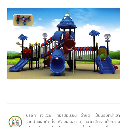
บริษัท เจ.เจ.ซี. คอร์ปอเรชั่น จำกัด เป็นบริษัทนำเข้า
จำหน่ายและติดตั้งเครื่องเล่นสนาม, สนามเด็กเล่นทั้งกลาง